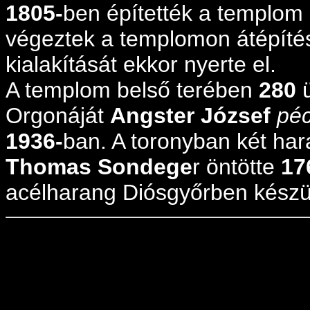
1805-
ben építették a templom
végeztek a templomon átépítési
kialakítását ekkor nyerte el.
A templom belső terében
280
ü
Orgonáját
Angster József
péc
1936-
ban. A toronyban két har
Thomas Sondege
r öntötte
17
acélharang Diósgyőrben készü