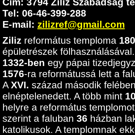
Cím: 3794 Ziliz Szabadság té
Tel: 06-46-399-288
E-mail:
zilizref@gmail.com
Ziliz
református temploma
180
épületrészek fölhasználásával
1332-ben
egy pápai tizedjegyz
1576
-ra reformátussá lett a fal
A
XVI.
század második felében, 
elnéptelenedett. A több mint
1
helyre a református templomo
szerint a faluban
36
házban lak
katolikusok. A templomnak ekk