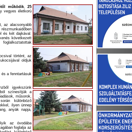
étől működik
,
25
gy vegyes életkorú
t, az alacsonyabb
részmunkaidőben
l és két dajkával.
kenés következett
lalkoztatottak
sival történt, az
ukocsijával oldjuk
és a fenntartásuk
nzből igyekszünk
ból színesítjük a
őadások, műsorok,
során különböző
kkel, ilyen ünnep
sang, anyák napja,
olyik az óvodába
agában foglalja az
lkodást, különböző