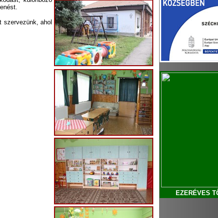
henést.
t szervezünk, ahol
EZERÉVES T