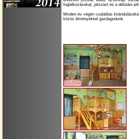
foglalkozásokat, játszást és a délutáni pi
Minden év végén családias kirándulásoka
közös élményekkel gazdagodunk.