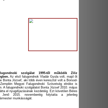
lugondnoki szolgálat 1995-től működik Ziliz
égben.
Az első falugondnok Vladár Gyula volt, majd őt
e Bonta József, aki több éven keresztül volt a Borsod-
-Zemplén Megyei Falugondnoki Szövetség elnöke is
n. A falugondnoki szolgálatot Bonta József 2010. május
látta el nyugdíjazásának kezdetéig. Ezt követően Béres
a Jenő 2015. novemberéig folytatta a jelenleg
gármester munkásságát.