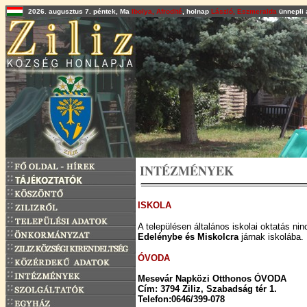
2026. augusztus 7. péntek, Ma
Ibolya, Afrodité
, holnap
László, Eszmeralda
ünnepli 
INTÉZMÉNYEK
ISKOLA
A településen általános iskolai oktatás ni
Edelénybe és Miskolcra
járnak iskolába.
ÓVODA
Mesevár Napközi Otthonos ÓVODA
Cím: 3794 Ziliz, Szabadság tér 1.
Telefon:0646/399-078