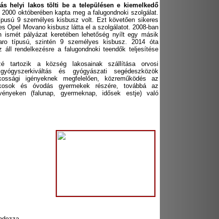
ás helyi lakos tölti be a településen e kiemelkedő
t 2000 októberében kapta meg a falugondnoki szolgálat.
ípusú 9 személyes kisbusz volt. Ezt követően sikeres
 Opel Movano kisbusz látta el a szolgálatot. 2008-ban
 ismét pályázat keretében lehetőség nyílt egy másik
aro típusú, szintén 9 személyes kisbusz. 2014 óta
áll rendelkezésre a falugondnoki teendők teljesítése
zé tartozik a község lakosainak szállítása orvosi
a, gyógyszerkiváltás és gyógyászati segédeszközök
akossági igényeknek megfelelően, közreműködés az
 lakosok és óvodás gyermekek részére, továbbá az
vényeken (falunap, gyermeknap, idősek estje) való
ndozza.