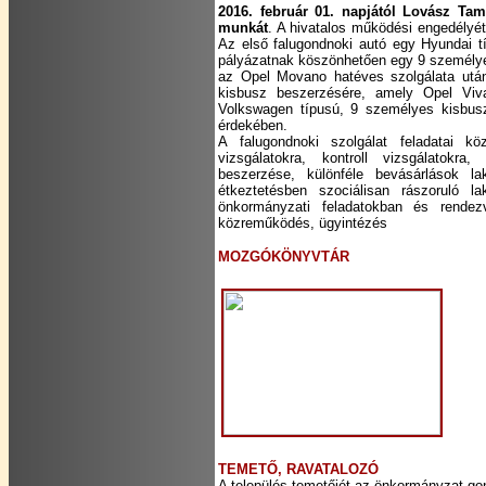
2016. február 01. napjától Lovász Tam
munkát
. A hivatalos működési engedélyé
Az első falugondnoki autó egy Hyundai t
pályázatnak köszönhetően egy 9 személyes
az Opel Movano hatéves szolgálata után
kisbusz beszerzésére, amely Opel Viv
Volkswagen típusú, 9 személyes kisbusz 
érdekében.
A falugondnoki szolgálat feladatai kö
vizsgálatokra, kontroll vizsgálatokr
beszerzése, különféle bevásárlások l
étkeztetésben szociálisan rászoruló
önkormányzati feladatokban és rendez
közreműködés, ügyintézés
MOZGÓKÖNYVTÁR
TEMETŐ, RAVATALOZÓ
A település temetőjét az önkormányzat go