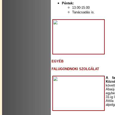
Péntek:
13.00-15.00
Tanácsadás is.
EGYÉB
FALUGONDNOKI SZOLGÁLAT
A fa
Közs
követt
Abaúj
egybe
31-ig 
Attil
alpol