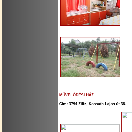
MŰVELŐDÉSI HÁZ
Cím: 3794 Ziliz, Kossuth Lajos út 38.