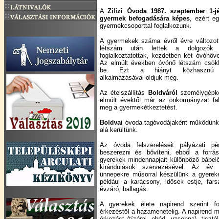
A
Zilizi Óvoda
1987. szeptember 1-j
gyermek befogadására képes
, ezért e
gyermekcsoporttal foglalkozunk.
A gyermekek száma évről évre változot
létszám után lettek a dolgozók 
foglalkoztatottak, kezdetben két óvónőve
Az elmúlt években óvónő létszám csök
be. Ezt a hiányt közhasznú fog
alkalmazásával oldjuk meg.
Az ételszállítás
Boldváról
személygépkoc
elmúlt évektől már az önkormányzat fal
meg a gyermekétkeztetést.
Boldvai
óvoda tagóvodájaként működünk 
alá kerültünk.
Az óvoda felszereléseit pályázati pé
beszerezni és bővíteni, ebből a forrás
gyerekek mindennapjait különböző bábel
kirándulások szervezésével. Az év 
ünnepekre műsorral készülünk a gyereke
például a karácsony, idősek estje, far
évzáró, ballagás.
A gyerekek élete napirend szerint f
érkezéstől a hazamenetelig. A napirend m
érkezést (tízórai, ebéd, uzsonna), tisztá