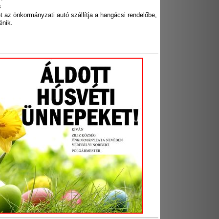
s
et az önkormányzati autó szállítja a hangácsi rendelőbe,
énik.
s