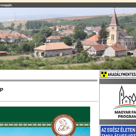
évnapját.
AP