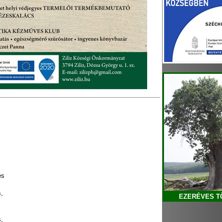
és
,
EZERÉVES T
,