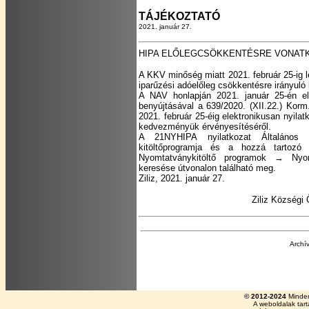
TÁJÉKOZTATÓ
2021. január 27.
HIPA ELŐLEGCSÖKKENTÉSRE VONATK
A KKV minőség miatt 2021. február 25-ig l
iparűzési adóelőleg csökkentésre irányuló
A NAV honlapján 2021. január 25-én el
benyújtásával a 639/2020. (XII.22.) Korm.
2021. február 25-éig elektronikusan nyila
kedvezményük érvényesítéséről.
A 21NYHIPA nyilatkozat Általános N
kitöltőprogramja és a hozzá tartoz
Nyomtatványkitöltő programok → Nyom
keresése útvonalon található meg.
Ziliz, 2021. január 27.
Ziliz Község
Archí
© 2012-2024
Minden
A weboldalak tar