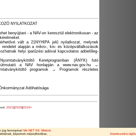
OZÓ NYILATKOZAT
ehet benyújtani - a NAV-on keresztül elektronikusan - az
 kérelmeket.
érhetővé vált a 21NYHIPA jelű nyilatkozat, melynek
 rendelet alapján a mikro-, kis- és középvállalkozások
tkozhatnak helyi iparűzési adóval kapcsolatos adóelőleg-
yomtatványkitöltő Keretprogramban (ÁNYK) futó
ó útmutató a NAV honlapján a www.nav.gov.hu →
tatványkitöltő programok → Programok részletes
i Önkormányzat Adóhatósága
vum:
2021
|
2020
|
2019>
 jog fenntartva!
Me-NET Kft. Miskolc
talmának, képeinek másodközlése,
Adatkezelési tájék