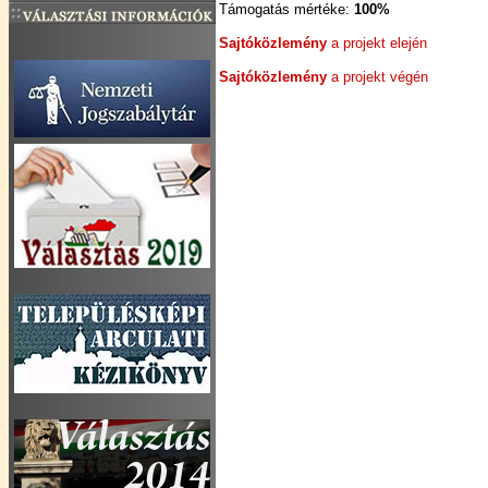
Támogatás mértéke:
100%
Sajtóközlemény
a projekt elején
Sajtóközlemény
a projekt végén