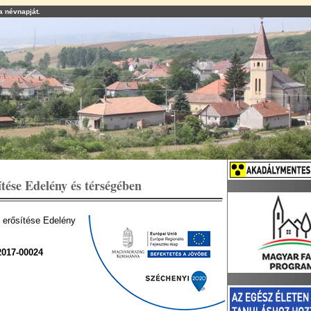
a névnapját.
ítése Edelény és térségében
ó erősítése Edelény
2017-00024