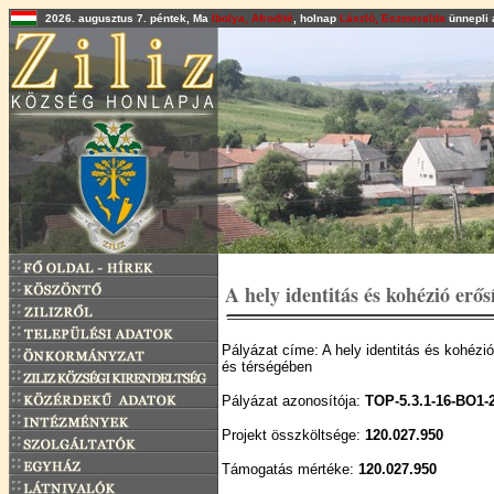
2026. augusztus 7. péntek, Ma
Ibolya, Afrodité
, holnap
László, Eszmeralda
ünnepli 
A hely identitás és kohézió erős
Pályázat címe: A hely identitás és kohézi
és térségében
Pályázat azonosítója:
TOP-5.3.1-16-BO1-
Projekt összköltsége:
120.027.950
Támogatás mértéke:
120.027.950