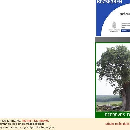
EZERÉVES T
 jog fenntartva!
Me-NET Kft. Miskolc
talmának, képeinek másodközlése,
Adatkezelési tájék
lajdonos írásos engedélyével lehetséges.