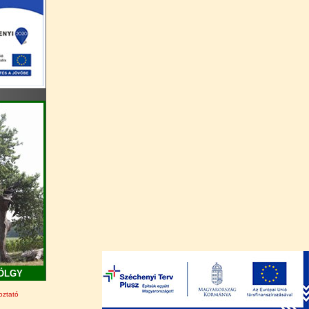
ÖLGY
oztató